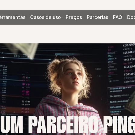
erramentas
Casos de uso
Preços
Parcerias
FAQ
Do
 UM PARCEIRO PIN