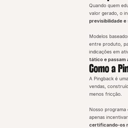
Quando quem educ
valor gerado, o i
previsibilidade 
Modelos baseados
entre produto, pa
indicações em at
tático e passam 
Como a Pi
A Pingback é uma
vendas, construí
menos fricção.
Nosso programa d
apenas incentivar
certificando-os 