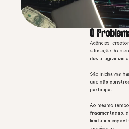
O Problem
Agências, creato
educação do merc
dos programas de
São iniciativas b
que não constro
participa.
Ao mesmo tempo, 
fragmentadas, di
limitam o impact
audiências.