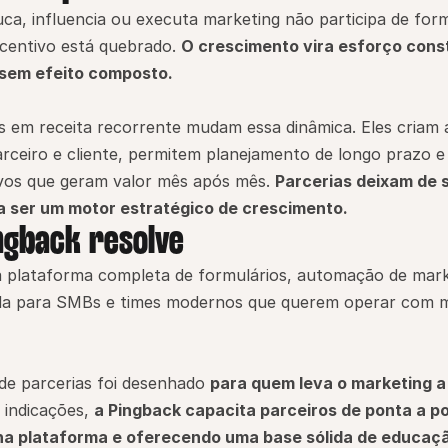
a, influencia ou executa marketing não participa de form
ncentivo está quebrado. 
O crescimento vira esforço const
e sem efeito composto.
 em receita recorrente mudam essa dinâmica. Eles criam a
rceiro e cliente, permitem planejamento de longo prazo e
ivos que geram valor mês após mês. 
Parcerias deixam de s
a ser um motor estratégico de crescimento.
ngback resolve
 plataforma completa de formulários, automação de mark
da para SMBs e times modernos que querem operar com mais
e parcerias foi desenhado 
para quem leva o marketing a
 indicações, 
a Pingback capacita parceiros de ponta a po
na plataforma e oferecendo uma base sólida de educaçã