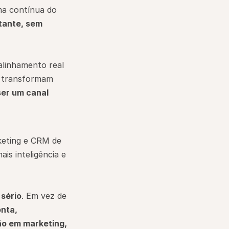
a contínua do 
ante, sem 
linhamento real 
 transformam 
er um canal 
eting e CRM de 
 inteligência e 
 sério
. Em vez de 
nta, 
o em marketing, 