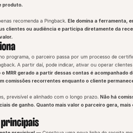
e produto.
penas recomenda a Pingback. 
Ele domina a ferramenta, e
us clientes ou audiência e participa diretamente da rece
valor.
iona
no programa, o parceiro passa por um processo de certifi
back. A partir daí, pode indicar, ativar ou operar clientes 
 o MRR gerado a partir dessas contas é acompanhado d
m comissões recorrentes enquanto o cliente permanece
s, previsível e alinhado com o longo prazo. 
Não há comiss
iciais de ganho. Quanto mais valor o parceiro gera, mais 
 principais
ente previsível
 — Construa uma nova linha de receita me