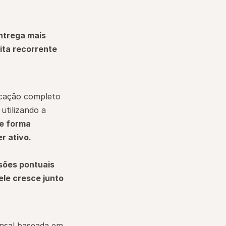
ntrega mais 
ita recorrente 
cação completo 
utilizando a 
e forma 
r ativo.
ões pontuais 
ele cresce junto 
nsal baseada em 