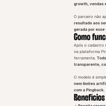
growth, vendas 
O parceiro não a
resultado aos se
gerada por esse 
Como func
Após o cadastro 
na plataforma Ping
ferramenta. 
Todo
transparente, co
O modelo é simple
nem limites artif
com a Pingback.
Benefícios
✓ 
Receita recorr