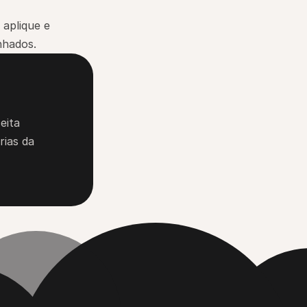
aplique e 
nhados.
ita 
ias da 