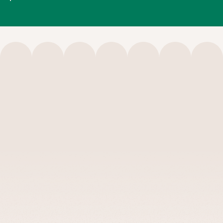
Veja
outros
casos
de
us