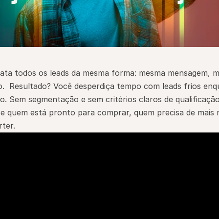
trata todos os leads da mesma forma: mesma mensagem, m
.  Resultado? Você desperdiça tempo com leads frios enq
. Sem segmentação e sem critérios claros de qualificação
e quem está pronto para comprar, quem precisa de mais n
ter.