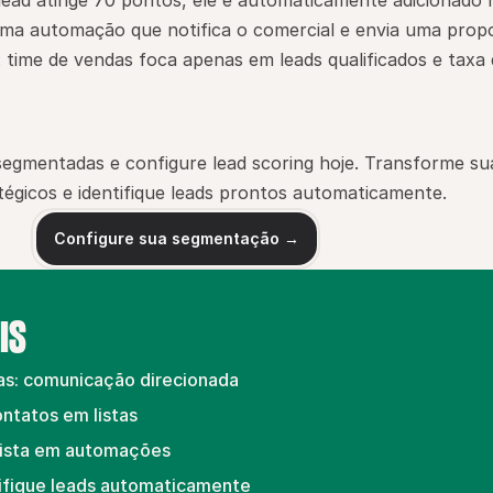
ad atinge 70 pontos, ele é automaticamente adicionado na
ma automação que notifica o comercial e envia uma propo
: time de vendas foca apenas em leads qualificados e taxa 
s segmentadas e configure lead scoring hoje. Transforme su
égicos e identifique leads prontos automaticamente.
Configure sua segmentação →
IS
as: comunicação direcionada
ntatos em listas
 lista em automações
lifique leads automaticamente