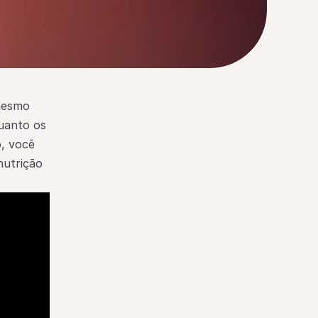
esmo 
uanto os 
, você 
utrição 