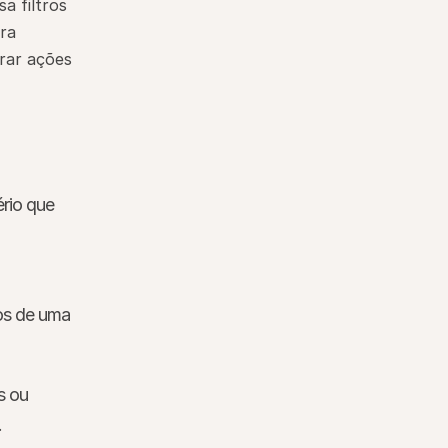
 filtros 
a 
ar ações 
rio que 
os de uma 
 ou 
.