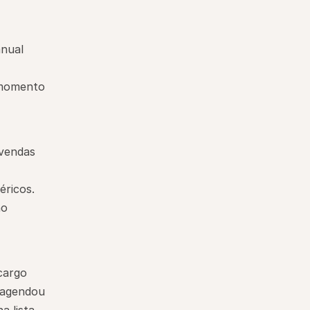
anual
 momento
vendas 
cos.   
o 
argo 
agendou 