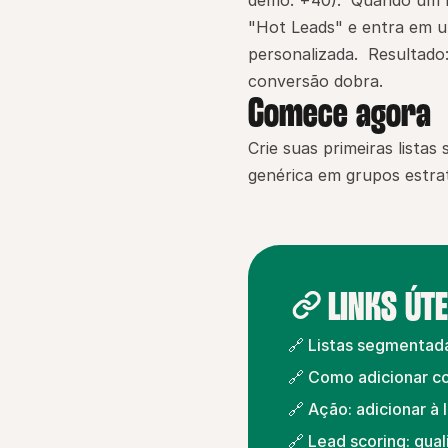
demo: +40).  Quando um le
"Hot Leads" e entra em u
personalizada.  Resultado
conversão dobra.
Comece agora
Crie suas primeiras lista
genérica em grupos estrat
LINKS ÚTE
🔗 Listas segmentad
🔗 Como adicionar co
🔗 Ação: adicionar à
🔗 Lead scoring: qua