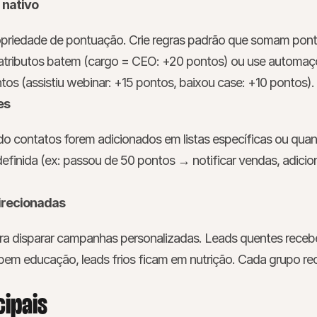
 nativo
priedade de pontuação. Crie regras padrão que somam pont
tributos batem (cargo = CEO: +20 pontos) ou use automaçõ
s (assistiu webinar: +15 pontos, baixou case: +10 pontos).
es
 contatos forem adicionados em listas específicas ou quan
finida (ex: passou de 50 pontos → notificar vendas, adicion
irecionadas
ra disparar campanhas personalizadas. Leads quentes receb
bem educação, leads frios ficam em nutrição. Cada grupo re
cipais