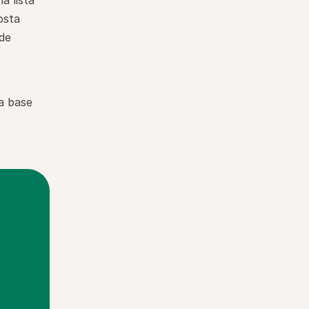
 lista 
sta 
de 
a base 