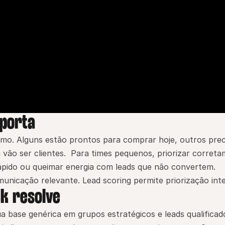
mporta
mo. Alguns estão prontos para comprar hoje, outros prec
vão ser clientes.  Para times pequenos, priorizar corretam
ápido ou queimar energia com leads que não convertem.   
nicação relevante. Lead scoring permite priorização inte
k resolve
 base genérica em grupos estratégicos e leads qualificado