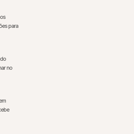
os 
es para 
do 
ar no 
em 
cebe 