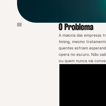
O Problema
O Problema
Por que isso importa
A maioria das empresas 
timing, mesmo tratamento
Como a Pingback resolve
quentes esfriam esperando
Como funciona
opera no escuro. Não sab
Benefícios principais
ou quem nunca vai conver
Prova / Credibilidade
Exemplo real
Comece agora