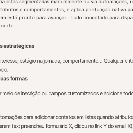
ia listas segmentadas manualmente ou via automações, usa
ributos e comportamentos, e aplica pontuação nativa par
em está pronto para avançar.  Tudo conectado para dispar
certo.
as estratégicas
interesse, estágio na jornada, comportamento… Qualquer crité
cio.
 duas formas
por meio de inscrição ou campos customizados e adicione tod
tomações para adicionar contatos em listas quando atributos
em (ex: preencheu formulário X, clicou no link Y do email X)