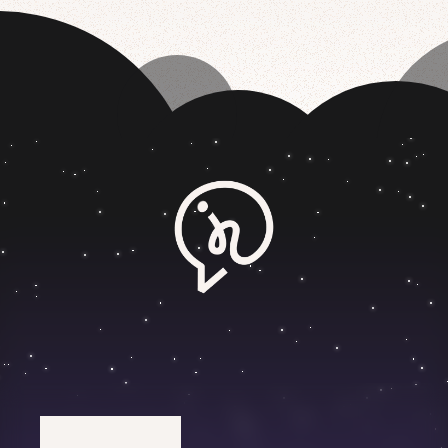
M
A
R
K
E
T
I
N
G
F
O
R
B
U
I
L
D
E
R
S