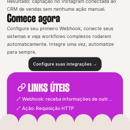
Resultado: captação no Instagram conectada ao 
CRM de vendas sem nenhuma ação manual.
Comece agora
Configure seu primeiro Webhook, conecte seus 
sistemas e veja workflows complexos rodarem 
automaticamente. Integre uma vez, automatize 
para sempre.
Configure suas integrações →
LINKS ÚTEIS
🔗 Webhook: receba informações de outras
plataformas
🔗 Ação: Requisição HTTP