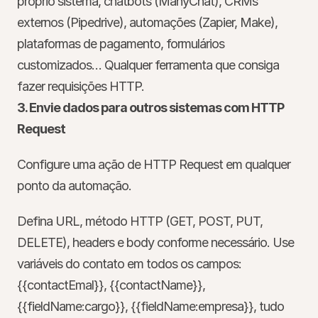
próprio sistema, chatbots (ManyChat), CRMs 
externos (Pipedrive), automações (Zapier, Make), 
plataformas de pagamento, formulários 
customizados… Qualquer ferramenta que consiga 
fazer requisições HTTP.
3. Envie dados para outros sistemas com HTTP 
Request
Configure uma ação de HTTP Request em qualquer 
ponto da automação.
Defina URL, método HTTP (GET, POST, PUT, 
DELETE), headers e body conforme necessário. Use 
variáveis do contato em todos os campos: 
{{contactEmal}}
, 
{{contactName}}
, 
{{fieldName:cargo}}
, 
{{fieldName:empresa}}
, tudo 